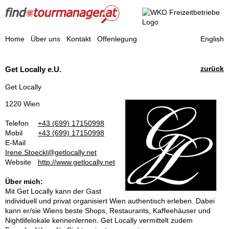
Find a Tourmanager
Home
Über uns
Kontakt
Offenlegung
English
Reisebegleiter
zurück
Get Locally e.U.
Get Locally
1220 Wien
Telefon
+43 (699) 17150998
Mobil
+43 (699) 17150998
E-Mail
Irene.Stoeckl@getlocally.net
Website
http://www.getlocally.net
Über mich:
Mit Get Locally kann der Gast
individuell und privat organisiert Wien authentisch erleben. Dabei
kann er/sie Wiens beste Shops, Restaurants, Kaffeehäuser und
Nightlifelokale kennenlernen. Get Locally vermittelt zudem