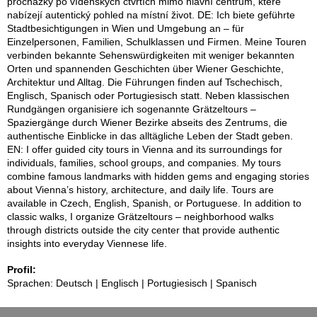
procházky po vídeňských čtvrtích mimo hlavní centrum, které
nabízejí autentický pohled na místní život. DE: Ich biete geführte
Stadtbesichtigungen in Wien und Umgebung an – für
Einzelpersonen, Familien, Schulklassen und Firmen. Meine Touren
verbinden bekannte Sehenswürdigkeiten mit weniger bekannten
Orten und spannenden Geschichten über Wiener Geschichte,
Architektur und Alltag. Die Führungen finden auf Tschechisch,
Englisch, Spanisch oder Portugiesisch statt. Neben klassischen
Rundgängen organisiere ich sogenannte Grätzeltours –
Spaziergänge durch Wiener Bezirke abseits des Zentrums, die
authentische Einblicke in das alltägliche Leben der Stadt geben.
EN: I offer guided city tours in Vienna and its surroundings for
individuals, families, school groups, and companies. My tours
combine famous landmarks with hidden gems and engaging stories
about Vienna’s history, architecture, and daily life. Tours are
available in Czech, English, Spanish, or Portuguese. In addition to
classic walks, I organize Grätzeltours – neighborhood walks
through districts outside the city center that provide authentic
insights into everyday Viennese life.
Profil:
Sprachen: Deutsch | Englisch | Portugiesisch | Spanisch