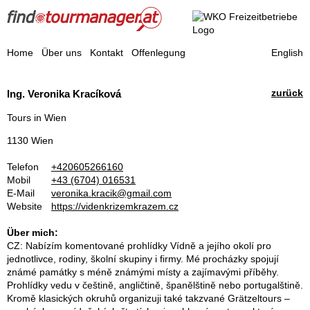
Find a Tourmanager
Home
Über uns
Kontakt
Offenlegung
English
Reisebegleiter
zurück
Ing. Veronika Kracíková
Tours in Wien
1130 Wien
Telefon
+420605266160
Mobil
+43 (6704) 016531
E-Mail
veronika.kracik@gmail.com
Website
https://videnkrizemkrazem.cz
Über mich:
CZ: Nabízím komentované prohlídky Vídně a jejího okolí pro
jednotlivce, rodiny, školní skupiny i firmy. Mé procházky spojují
známé památky s méně známými místy a zajímavými příběhy.
Prohlídky vedu v češtině, angličtině, španělštině nebo portugalštině.
Kromě klasických okruhů organizuji také takzvané Grätzeltours –