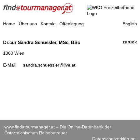
Find a Tourmanager
Home
Über uns
Kontakt
Offenlegung
English
Reisebegleiter
zurück
Dr.cur Sandra Schüssler, MSc, BSc
1060 Wien
E-Mail
sandra.schuessler@live.at
www.findatourmanager.at – Die Online-Datenbank der
Österreichischen Reisebetreuer
Datenschutzerklärung