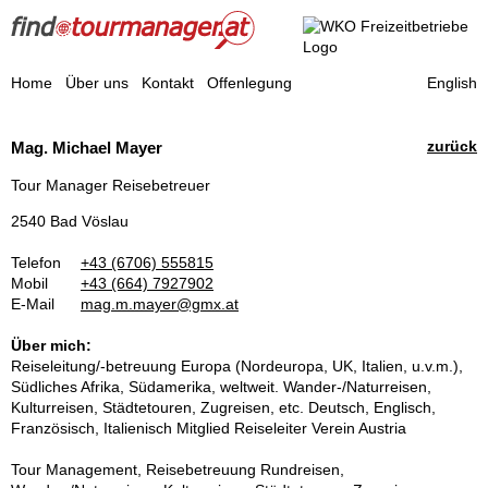
Find a Tourmanager
Home
Über uns
Kontakt
Offenlegung
English
Reisebegleiter
zurück
Mag. Michael Mayer
Tour Manager Reisebetreuer
2540 Bad Vöslau
Telefon
+43 (6706) 555815
Mobil
+43 (664) 7927902
E-Mail
mag.m.mayer@gmx.at
Über mich:
Reiseleitung/-betreuung Europa (Nordeuropa, UK, Italien, u.v.m.),
Südliches Afrika, Südamerika, weltweit. Wander-/Naturreisen,
Kulturreisen, Städtetouren, Zugreisen, etc. Deutsch, Englisch,
Französisch, Italienisch Mitglied Reiseleiter Verein Austria
Tour Management, Reisebetreuung Rundreisen,