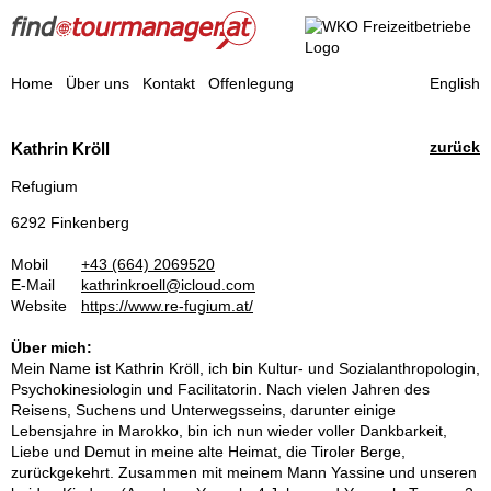
Find a Tourmanager
Home
Über uns
Kontakt
Offenlegung
English
Reisebegleiter
zurück
Kathrin Kröll
Refugium
6292 Finkenberg
Mobil
+43 (664) 2069520
E-Mail
kathrinkroell@icloud.com
Website
https://www.re-fugium.at/
Über mich:
Mein Name ist Kathrin Kröll, ich bin Kultur- und Sozialanthropologin,
Psychokinesiologin und Facilitatorin. Nach vielen Jahren des
Reisens, Suchens und Unterwegsseins, darunter einige
Lebensjahre in Marokko, bin ich nun wieder voller Dankbarkeit,
Liebe und Demut in meine alte Heimat, die Tiroler Berge,
zurückgekehrt. Zusammen mit meinem Mann Yassine und unseren