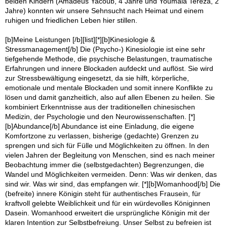
beiden Kindern (Amadeus Yacoub, 4 Jahre und Youmala Tereza, 2
Jahre) konnten wir unsere Sehnsucht nach Heimat und einem
ruhigen und friedlichen Leben hier stillen.
[b]Meine Leistungen [/b][list][*][b]Kinesiologie &
Stressmanagement[/b] Die (Psycho-) Kinesiologie ist eine sehr
tiefgehende Methode, die psychische Belastungen, traumatische
Erfahrungen und innere Blockaden aufdeckt und auflöst. Sie wird
zur Stressbewältigung eingesetzt, da sie hilft, körperliche,
emotionale und mentale Blockaden und somit innere Konflikte zu
lösen und damit ganzheitlich, also auf allen Ebenen zu heilen. Sie
kombiniert Erkenntnisse aus der traditionellen chinesischen
Medizin, der Psychologie und den Neurowissenschaften. [*]
[b]Abundance[/b] Abundance ist eine Einladung, die eigene
Komfortzone zu verlassen, bisherige (gedachte) Grenzen zu
sprengen und sich für Fülle und Möglichkeiten zu öffnen. In den
vielen Jahren der Begleitung von Menschen, sind es nach meiner
Beobachtung immer die (selbstgedachten) Begrenzungen, die
Wandel und Möglichkeiten vermeiden. Denn: Was wir denken, das
sind wir. Was wir sind, das empfangen wir. [*][b]Womanhood[/b] Die
(befreite) innere Königin steht für authentisches Frausein, für
kraftvoll gelebte Weiblichkeit und für ein würdevolles Königinnen
Dasein. Womanhood erweitert die ursprüngliche Königin mit der
klaren Intention zur Selbstbefreiung. Unser Selbst zu befreien ist